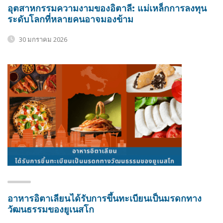
อุตสาหกรรมความงามของอิตาลี: แม่เหล็กการลงทุน
ระดับโลกที่หลายคนอาจมองข้าม
30 มกราคม 2026
อาหารอิตาเลียนได้รับการขึ้นทะเบียนเป็นมรดกทาง
วัฒนธรรมของยูเนสโก