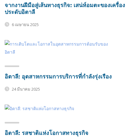
จากงานฝีมือสู่เส้นทางธุรกิจ: เสน่ห์อมตะของเครื่อง
ประดับอิตาลี
6 เมษายน 2025
อิตาลี: อุตสาหกรรมการบริการที่กำลังรุ่งเรือง
24 มีนาคม 2025
อิตาลี: รสชาติแห่งโอกาสทางธุรกิจ