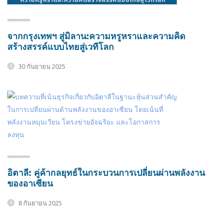
จากกรุงเทพฯ สู่มิลาน:ความหรูหราและความคิด
สร้างสรรค์แบบไทยสู่เวทีโลก
30 กันยายน 2025
อิตาลี: คู่ค้ากลยุทธ์ในกระบวนการเปลี่ยนผ่านพลังงาน
ของอาเซียน
8 กันยายน 2025