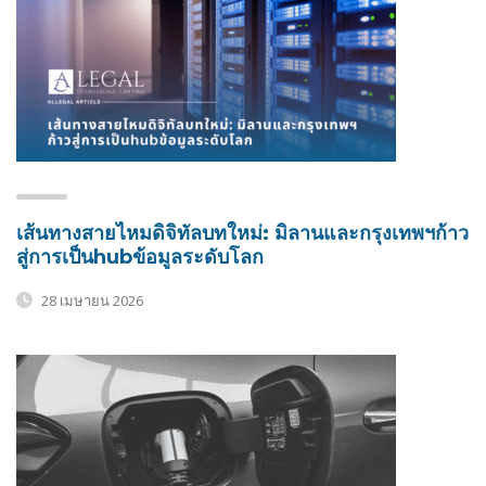
เส้นทางสายไหมดิจิทัลบทใหม่: มิลานและกรุงเทพฯก้าว
สู่การเป็นhubข้อมูลระดับโลก
28 เมษายน 2026