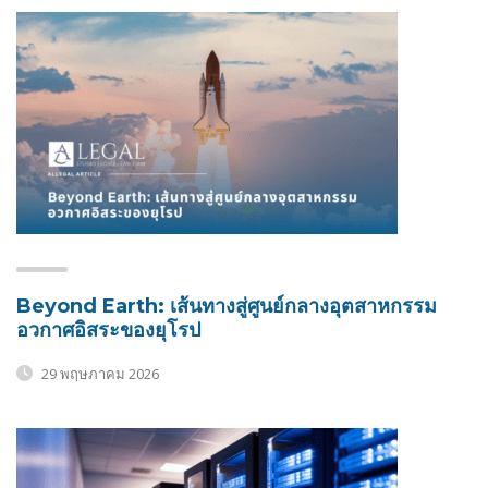
Beyond Earth: เส้นทางสู่ศูนย์กลางอุตสาหกรรม
อวกาศอิสระของยุโรป
29 พฤษภาคม 2026