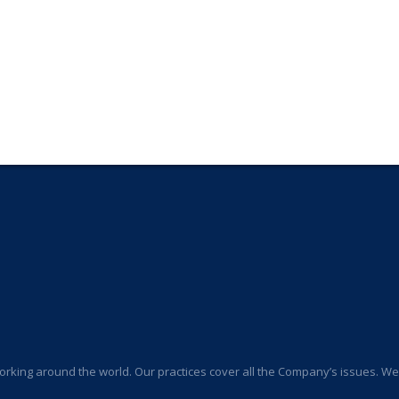
orking around the world. Our practices cover all the Company’s issues. We a