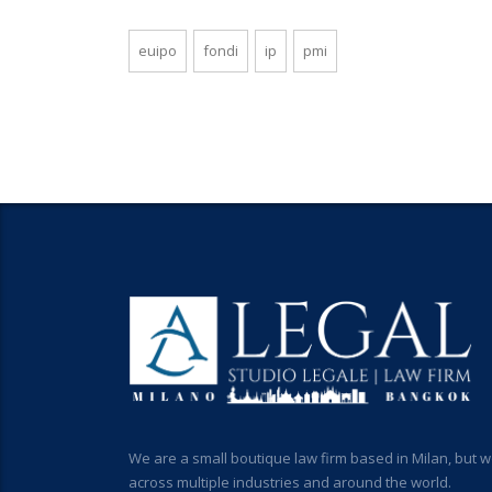
euipo
fondi
ip
pmi
We are a small boutique law firm based in Milan, but w
across multiple industries and around the world.