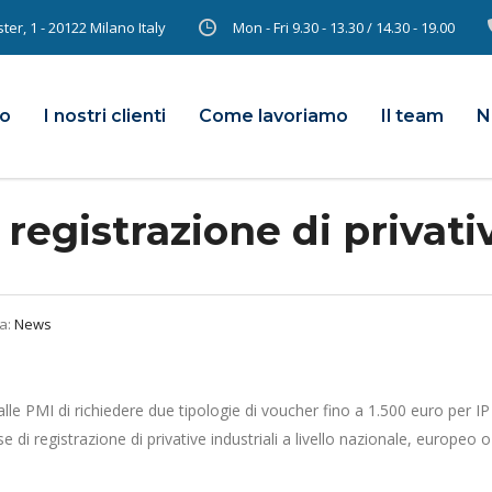
er, 1 - 20122 Milano Italy
Mon - Fri 9.30 - 13.30 / 14.30 - 19.00
mo
I nostri clienti
Come lavoriamo
Il team
N
egistrazione di privativ
a:
News
le PMI di richiedere due tipologie di voucher fino a 1.500 euro per IP
 di registrazione di privative industriali a livello nazionale, europeo