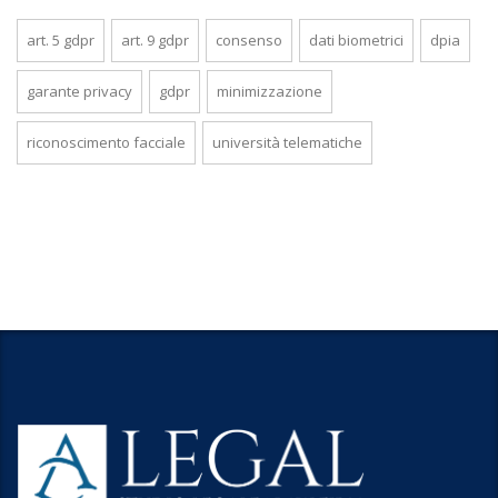
art. 5 gdpr
art. 9 gdpr
consenso
dati biometrici
dpia
garante privacy
gdpr
minimizzazione
riconoscimento facciale
università telematiche