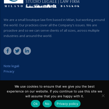
We are a small boutique law firm based in Milan, but working around
the world. Our practices cover all the Company’s issues. We are
proactive and so we can serve clients of all sizes, across multiple
industries and around the world.
Note legali
Privacy
We use cookies to ensure that we give you the best
experience on our website. If you continue to use this site we
will assume that you are happy with it.
© 2026 All rights reserved. ALLEGAL - Studio Legale Associato C.F. e
P.IVA 12833280964 Generali Assicurazioni S.p.A., n. 36014780
Ok
No
Privacy policy