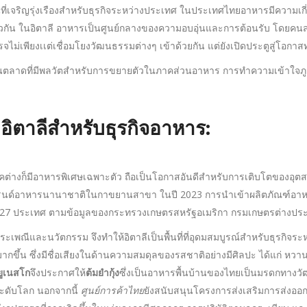
เจริญรุ่งเรืองสำหรับธุรกิจระหว่างประเทศ ในประเทศไทยอาหารมีความเกี่ยวพ
กัน ในอิตาลี อาหารเป็นศูนย์กลางของความอบอุ่นและการต้อนรับ โดยคนส
เพียงเเต่เชื่อมโยงวัฒนธรรมต่างๆ เข้าด้วยกัน แต่ยังเปิดประตูสู่โอกาสท
นตลาดที่มีพลวัตสำหรับการขยายตัวในภาคส่วนอาหาร การทำความเข้าใจภูม
อิตาลีสำหรับธุรกิจอาหาร:
ิภาคต่างก็มีอาหารพิเศษเฉพาะตัว ถือเป็นโอกาสอันดีสำหรับการเติบโตขอ
บแบรนด์อาหารนานาชาติในกาขยานสาขา ในปี 2023 การนำเข้าผลิตภัณฑ์อาหาร
27 ประเทศ ตามข้อมูลของกระทรวงเกษตรสหรัฐอเมริกา กรมเกษตรต่างปร
ะเพณีและนวัตกรรม จึงทำให้อิตาลีเป็นพื้นที่ที่อุดมสมบูรณ์สำหรับธุรกิจระห
น ซึ่งมีชื่อเสียงในด้านความสมดุลของรสชาติอย่างมีศิลปะ ได้แก่ หวาน เปรี้
จึงประกาศให้
ซึ่งเป็นอาหารพื้นบ้านของไทยเป็นมรดกทางว
ยูเนสโก
ต้มยำกุ้ง
ดับโลก นอกจากนี้
ศูนย์การค้าไทย
ยังสนับสนุนโครงการส่งเสริมการส่งออก