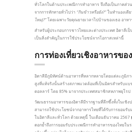
ทั่วโลกในด้านประเพณีการทำอาหาร จึงถือเป็นภาคส่วนที่
จากการทักทายทั่วไปว่า
“กินข้าวหรือยัง?”
ในทำนองเดียว
ไหม)?”
โดยเฉพาะวัยคุณยายเวลาไปบ้านของเธอ อาหารจไม่
สำหรับผู้ประกอบการชาวไทยและต่างประเทศ อิตาลีเป็
เป็นสิ่งสำคัญในการใช้ประโยชน์จากโอกาสเหล่านี้
การท่องเที่ยวเชิงอาหารของ
อิตาลีมีภูมิทัศน์ด้านอาหารที่หลากหลายโดยแต่ละภูม
สูงที่แท้จริงนั้นสร้างสภาพแวดล้อมที่เป็นมิตรสำหรั
ดอลลาร์ โดย 85% มาจากประเทศสมาชิกสหภาพยุโรป 
วัฒนธรรมอาหารของอิตาลีมีรากฐานที่ลึกซึ้งทั้งในเชิงปร
สามารถใช้ประโยชน์จากอาหารไทยที่ได้รับการยอมรับมากขึ้
ในอิตาลีและทั่วโลก ด้วยเหตุนี้ ในเดือนธันวาคม 2567
ตอกย้ำถึงการยอมรับประเพณีการทำอาหารของไทยในระ