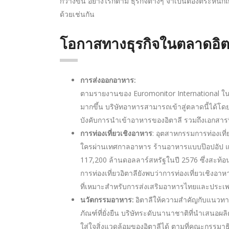
กว้างขึ้น อย่างไรก็ตาม ธุรกิจต่างๆ จำเป็นต้องตระหน
ด้วยเช่นกัน
โอกาสทางธุรกิจในตลาดอิต
การส่งออกอาหาร:
ตามรายงานของ Euromonitor International ในป
มากขึ้น บริษัทอาหารสามารถเข้าสู่ตลาดนี้ได้โ
บังคับการนำเข้าอาหารของอิตาลี รวมถึงเอกสา
: อุตสาหกรรมการท่องเที
การท่องเที่ยวเชิงอาหาร
ใครผ่านเทศกาลอาหาร ร้านอาหารแบบป๊อปอัป และ
117,200 ล้านดอลลาร์สหรัฐในปี 2576 ซึ่งสะท้อ
การท่องเที่ยวอิตาลียังพบว่าการท่องเที่ยวเชิ
ที่เหมาะสำหรับการส่งเสริมอาหารไทยและประเพ
อิตาลีให้ความสำคัญกับแนวทาง
นวัตกรรมอาหาร:
ภัณฑ์ที่ยั่งยืน บริษัทระดับนานาชาติที่นำเสนอ
ใส่ใจสิ่งแวดล้อมของอิตาลีได้ ตามที่คณะกรรมา