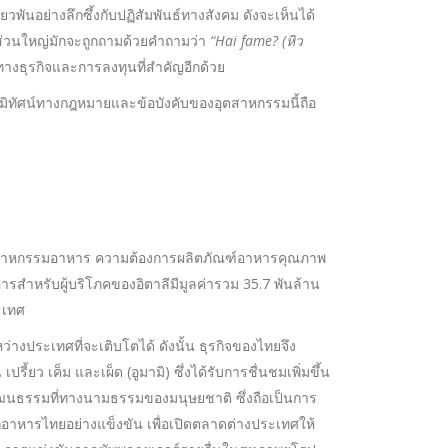
ันอย่างลึกซึ้งกับปฏิสัมพันธ์ทางสังคม ดังจะเห็นได้
่วนใหญ่มักจะถูกถามด้วยคำถามว่า
“Hai fame? (หิว
างธุรกิจและการลงทุนที่สำคัญอีกด้วย
ิทัศน์ทางกฎหมายและข้อบังคับของอุตสาหกรรมนี้ถือ
งอุตสาหกรรมอาหาร ความต้องการผลิตภัณฑ์อาหารคุณภาพ
สำหรับผู้บริโภคของอิตาลีมีมูลค่ารวม 35.7 พันล้าน
ะเทศ
ว่างประเทศที่จะเติบโตได้ ดังนั้น ธุรกิจของไทยจึง
ยว เค็ม และเผ็ด (อูมามิ) ซึ่งได้รับการชื่นชมเพิ่มขึ้น
ัฒนธรรมที่ทางนามธรรมของมนุษยชาติ ซึ่งถือเป็นการ
อาหารไทยอย่างแข็งขัน เพื่อเปิดตลาดต่างประเทศให้