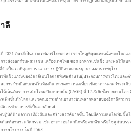
ักถึงอุปสรรคที่อาจเกิดขึ้นในแง่ของภาษีศุลกากร การปฏิบัติตามกฎระเบียบ
าลี
ี 2021 อิตาลีเป็นประเทศผู้บริโภคอาหารรายใหญ่ที่สุดแห่งหนึ่งของโลกแ
ดยการส่งออกส่วนผสม เช่น เครื่องเทศไทย ซอส อาหารแช่แข็ง และผลไม้แปลกใ
รที่จำเป็น ภาษีศุลกากร และการปฏิบัติตามมาตรฐานของสหภาพยุโรป
่ยวที่แข็งแกร่งของอิตาลีเป็นโอกาสพิเศษสำหรับผู้ประกอบการชาวไทยและต
การร่วมมือกับเชฟในท้องถิ่น ตลาดการท่องเที่ยวเชิงอาหารคาดว่าจะเติบ
นให้เห็นอัตราการเติบโตต่อปีแบบทบต้น (CAGR) ที่ 12.75% ซึ่งรายงานโดย
งอาหารเพิ่มขึ้นทั่วโลก และวัฒนธรรมด้านอาหารอันหลากหลายของอิตาลีสามา
ณีการทำอาหารที่เป็นเอกลักษณ์
ปฏิบัติด้านอาหารที่ยั่งยืนและสร้างสรรค์มากขึ้น โดยมีความสนใจเพิ่มขึ
ผลิตภัณฑ์อาหารนวัตกรรม เช่น อาหารออร์แกนิกหรือจากพืช หรือโซลูชันบรรจ
ธิการยุโรประบุในปี 2563